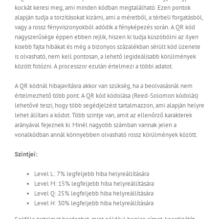
kockát keresi meg, ami minden kódban megtalálható. Ezen pontok
alapján tudja a torzításokat kizárni, ami a méretből, a térbeli forgatásból,
vagy a rossz fényviszonyokból adódik a fényképezés során. A QR kód
nagyszerűsége éppen ebben rejlik, hiszen ki tudja küszöbölni az ilyen
kisebb fajta hibákat és még a bizonyos százalékban sérült kód üzenete
is olvasható, nem kell pontosan, a lehető legideálisabb körülmények
között fotózni. A processzor ezután értelmezi a többi adatot.
A QR kódnál hibajavításra akkor van szükség, ha a beolvasásnál nem
értelmezhető több pont. A QR kód kódolása (Reed-Solomon kódolás)
lehetővé teszi, hogy több segédjelzést tartalmazzon, ami alapján helyre
lehet állítani a kódot. Több szintje van, amit az ellenőrző karakterek
arányával fejeznek ki. Minél nagyobb számban vannak jelen a
vonalkódban annál könnyebben olvasható rossz körülmények között.
Szintjei:
Level L: 7% legfeljebb hiba helyreállítására
Level M: 15% legfeljebb hiba helyreállítására
Level Q: 25% legfeljebb hiba helyreállítására
Level H: 30% legfeljebb hiba helyreállítására