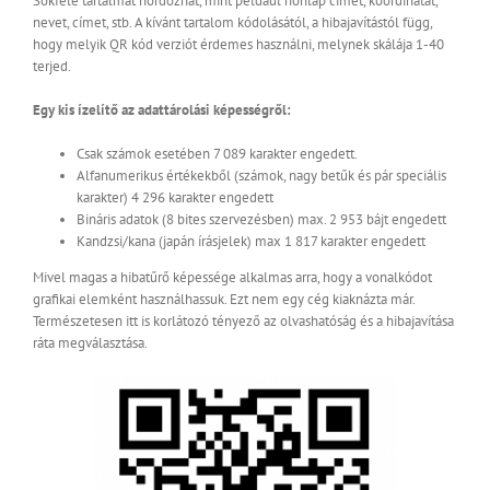
Sokféle tartalmat hordozhat, mint például honlap címet, koordinátát,
nevet, címet, stb. A kívánt tartalom kódolásától, a hibajavítástól függ,
hogy melyik QR kód verziót érdemes használni, melynek skálája 1-40
terjed.
Egy kis ízelítő az adattárolási képességről:
Csak számok esetében 7 089 karakter engedett.
Alfanumerikus értékekből (számok, nagy betűk és pár speciális
karakter) 4 296 karakter engedett
Bináris adatok (8 bites szervezésben) max. 2 953 bájt engedett
Kandzsi/kana (japán írásjelek) max 1 817 karakter engedett
Mivel magas a hibatűrő képessége alkalmas arra, hogy a vonalkódot
grafikai elemként használhassuk. Ezt nem egy cég kiaknázta már.
Természetesen itt is korlátozó tényező az olvashatóság és a hibajavítása
ráta megválasztása.