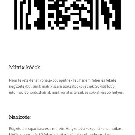
Mátrix kódok:
Nem fekete-fehér vonalakból épülnek fel, hanem fehér és fekete
négyzetekből, amik mátrix szerű alakzatot követnek. Sokkal több
információt hordozhatnak mint vonalas társaik és sokkal kisebb helyen.
Maxicode:
Rögzített a kapacitása és a mérete. Helyzetét a központi koncentrikus
körök azonosítják, 60 fokos irányítású kódolási elrendezés alkotja.