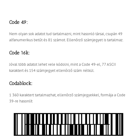
Code 49:
Nem olyan sok adatot tud tartalmazni, mint hasonló társai, csupán 49
alfanumerikus betűt és 81 számot. Ellenőrző számjegyet is tartalmaz.
Code 16k:
Jóval több adatot lehet vele kódolni, mint a Code 49-el, 77 ASCII
karaktert és 154 számjegyet ellenőrző szám nélkül.
Codablock:
1 360 karaktert tartalmazhat, ellenőrző számjegyekkel, formája a Code
39-re hasonlít