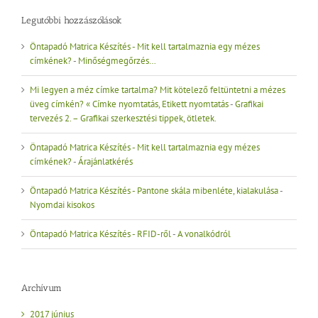
Legutóbbi hozzászólások
Öntapadó Matrica Készítés - Mit kell tartalmaznia egy mézes
címkének?
-
Minőségmegőrzés…
Mi legyen a méz címke tartalma? Mit kötelező feltüntetni a mézes
üveg címkén? « Címke nyomtatás, Etikett nyomtatás
-
Grafikai
tervezés 2. – Grafikai szerkesztési tippek, ötletek.
Öntapadó Matrica Készítés - Mit kell tartalmaznia egy mézes
címkének?
-
Árajánlatkérés
Öntapadó Matrica Készítés - Pantone skála mibenléte, kialakulása
-
Nyomdai kisokos
Öntapadó Matrica Készítés - RFID-ről
-
A vonalkódról
Archívum
2017 június