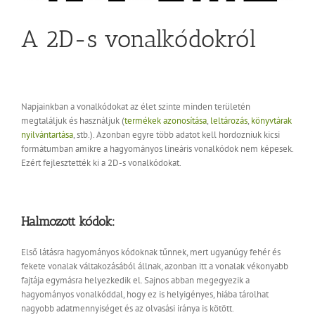
A 2D-s vonalkódokról
Napjainkban a vonalkódokat az élet szinte minden területén
megtaláljuk és használjuk (
termékek azonosítása
,
leltározás
,
könyvtárak
nyilvántartása
, stb.). Azonban egyre több adatot kell hordozniuk kicsi
formátumban amikre a hagyományos lineáris vonalkódok nem képesek.
Ezért fejlesztették ki a 2D-s vonalkódokat.
Halmozott kódok:
Első látásra hagyományos kódoknak tűnnek, mert ugyanúgy fehér és
fekete vonalak váltakozásából állnak, azonban itt a vonalak vékonyabb
fajtája egymásra helyezkedik el. Sajnos abban megegyezik a
hagyományos vonalkóddal, hogy ez is helyigényes, hiába tárolhat
nagyobb adatmennyiséget és az olvasási iránya is kötött.