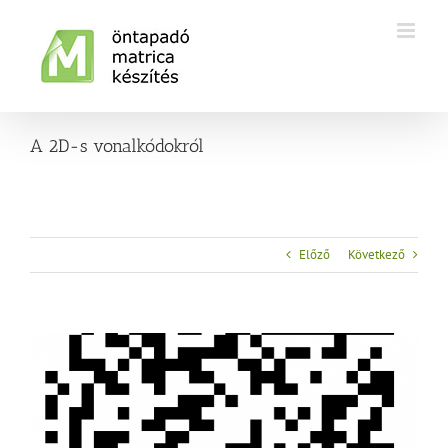
Kihagyás
A 2D-s vonalkódokról
Előző
Következő
View
Larger
Image