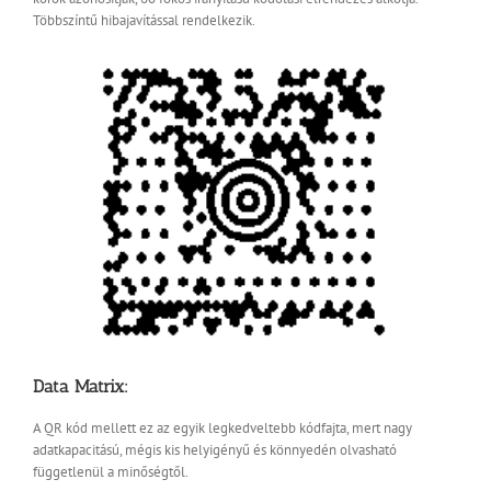
Többszíntű hibajavítással rendelkezik.
Data Matrix:
A QR kód mellett ez az egyik legkedveltebb kódfajta, mert nagy
adatkapacitású, mégis kis helyigényű és könnyedén olvasható
függetlenül a minőségtől.