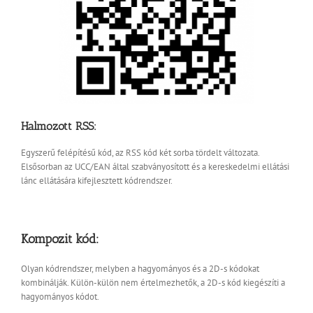
Halmozott RSS:
Egyszerű felépítésű kód, az RSS kód két sorba tördelt változata.
Elsősorban az UCC/EAN által szabványosított és a kereskedelmi ellátási
lánc ellátására kifejlesztett kódrendszer.
Kompozit kód:
Olyan kódrendszer, melyben a hagyományos és a 2D-s kódokat
kombinálják. Külön-külön nem értelmezhetők, a 2D-s kód kiegészíti a
hagyományos kódot.