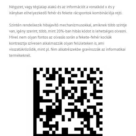
Négyzet, vagy téglalap alakú és az információt a vonalkód x és y
irányban elhelyezkedő fehér és fekete rácspontok kombinációja rejti.
Szintén rendelkezik hibajavító mechanizmusokkal, amiknek több szintje
van, igény szerint, több, mint 20%-ban hibás kódot is lehetséges olvasni.
Mivel nem olyan fontos az olvasás során a fekete-fehér kockák
kontrasztja szívesen alkalmazzák olyan felületeken is, ami
visszatükröződik, mint pl. fém alkatrészekbe gravírozzák az informatikai
termékeknél.