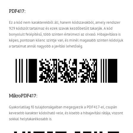
PDF417:
Ez a kód nem karakterekből áll, hanem kódszavakból, amely rendszer
929 kódszót tartalmaz és ezek szavak kezdőbetűit takarják. A kód
bonyolult felépítésű, több szinten értelmezi az olvasó. Hibajavításra is
képes, pontosan kilenc szintje van, és minél magasabb szinten kódoljuk
a tartalmat annál nagyobb a javítási lehetőség.
MikroPDF417:
Gyakorlatilag fő tulajdonságaiban megegyezik a PDF417-el, csupán
kevesebb karakter kódolható vele, és kisebb a hibajavítási rátája, viszont
sokkal helytakarékosabb is.