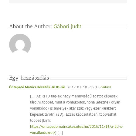
About the Author:
Gábori Judit
Egy hozzászólás
Öntapadó Matrica Készítés - RFID-ről
2017. 03. 10. - 15:18
- Válasz
[…] Az RFID tag-ek nagy mennyiségű adatot képesek
tárolni, többet, mint a vonalkódok, noha léteznek olyan
vonalkódok is, amelyek akár száz vagy ezer karaktert
képesek tárolni (2D). Ezzel kapcsolatban itt olvashat
többet (Link:
https://ontapadomatricakeszites.hu/2015/11/16/a-2d-s-
vonalkodokrol/
) […]