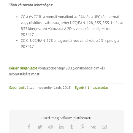
Több változata lehetséges:
CC-A és CC-B: a normál vonalkód az EAN és a UPC kód normál
vagy rövidített változata, lehet UCC/EAN-128, RSS, RSS-14 és az
RSS kiterjesztett változata. A 2D-s vonalkód pedig Mikro
PDF417,
CC-C: UCC/EAN-128 a hagyományos vonalkód, a 2D-s pedig a
PDF417
Kérjen árajánlatot
vonalkódos vagy 2Ds „vonalkódos” címkék
nyomtatására most!
Gábori Judit
által
|
november 16th, 2015
|
Egyéb
|
1 hozzászólás
Oszd meg, válassz platformot!
Facebook
Twitter
Reddit
LinkedIn
Tumblr
Pinterest
Vk
Email: