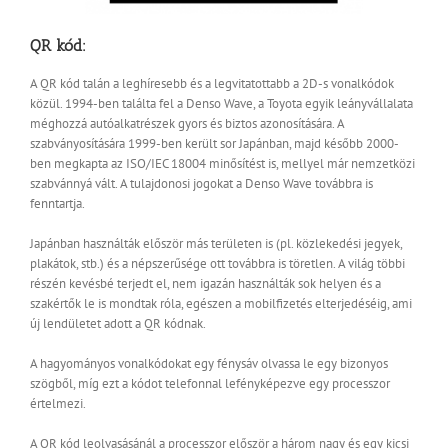
QR kód:
A QR kód talán a leghíresebb és a legvitatottabb a 2D-s vonalkódok
közül. 1994-ben találta fel a Denso Wave, a Toyota egyik leányvállalata
méghozzá autóalkatrészek gyors és biztos azonosítására. A
szabványosítására 1999-ben került sor Japánban, majd később 2000-
ben megkapta az ISO/IEC 18004 minősítést is, mellyel már nemzetközi
szabvánnyá vált. A tulajdonosi jogokat a Denso Wave továbbra is
fenntartja.
Japánban használták először más területen is (pl. közlekedési jegyek,
plakátok, stb.) és a népszerűsége ott továbbra is töretlen. A világ többi
részén kevésbé terjedt el, nem igazán használták sok helyen és a
szakértők le is mondtak róla, egészen a mobilfizetés elterjedéséig, ami
új lendületet adott a QR kódnak.
A hagyományos vonalkódokat egy fénysáv olvassa le egy bizonyos
szögből, míg ezt a kódot telefonnal lefényképezve egy processzor
értelmezi.
A QR kód leolvasásánál a processzor először a három nagy és egy kicsi