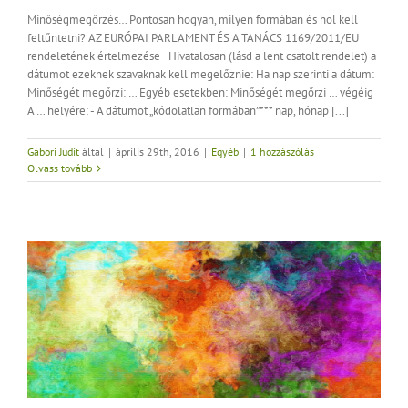
Minőségmegőrzés… Pontosan hogyan, milyen formában és hol kell
feltűntetni? AZ EURÓPAI PARLAMENT ÉS A TANÁCS 1169/2011/EU
rendeletének értelmezése Hivatalosan (lásd a lent csatolt rendelet) a
dátumot ezeknek szavaknak kell megelőznie: Ha nap szerinti a dátum:
Minőségét megőrzi: … Egyéb esetekben: Minőségét megőrzi … végéig
A … helyére: - A dátumot „kódolatlan formában”*** nap, hónap [...]
Gábori Judit
által
|
április 29th, 2016
|
Egyéb
|
1 hozzászólás
Olvass tovább